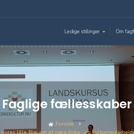
Ledige stillinger
Om fagf
Faglige fællesskaber
Forside
vores lille film om at være kirke- og kulturmedarbejd