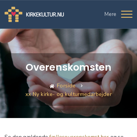
Mere
Overenskomsten
Forside
xx Ny kirke- og kulturmedarbejder
Se den gældende
fællesoverenskomst her
og se