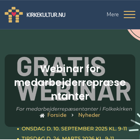
Mere
Webinar for
medarbejderrepræse
ntanter
Forside
Nyheder