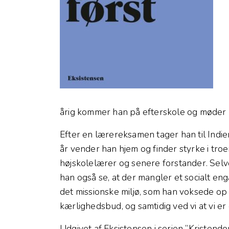
årig kommer han på efterskole og møder 
Efter en lærereksamen tager han til Indie
år vender han hjem og finder styrke i troe
højskolelærer og senere forstander. Selv
han også se, at der mangler et socialt en
det missionske miljø, som han voksede op
kærlighedsbud, og samtidig ved vi at vi er
Udgivet af Eksistensen i serien ”Kristend