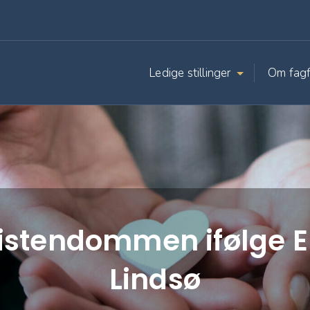
Ledige stillinger
Om fagf
istendommen ifølge E
Lindsø