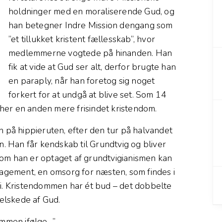
holdninger med en moraliserende Gud, og
han betegner Indre Mission dengang som
”et tillukket kristent fællesskab”, hvor
medlemmerne vogtede på hinanden. Han
fik at vide at Gud ser alt, derfor brugte han
en paraply, når han foretog sig noget
forkert for at undgå at blive set. Som 14
her en anden mere frisindet kristendom.
n på hippieruten, efter den tur på halvandet
n. Han får kendskab til Grundtvig og bliver
om han er optaget af grundtvigianismen kan
gagement, en omsorg for næsten, som findes i
 i. Kristendommen har ét bud – det dobbelte
 elskede af Gud.
ommen ifølge…”