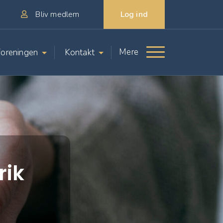
Log ind
Bliv medlem
Mere
oreningen
Kontakt
rik